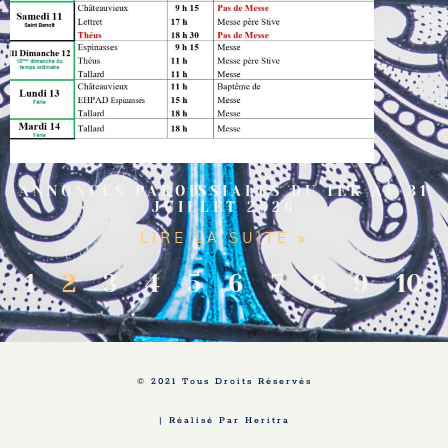
ANNONCES PAROISSIALES DU 1ER AU 31
JUILLET 2026
LIRE LA SUITE »
1
2
3
4
5
6
7
8
9
10
© 2021 Tous Droits Réservés
| Réalisé Par Heritra