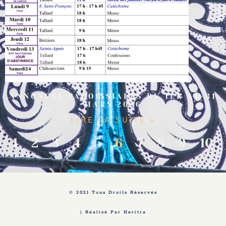
ANNONCES PAROISSIALES DU 1ER AU 31
MARS 2026
LIRE LA SUITE »
1
2
3
4
5
6
7
8
9
10
© 2021 Tous Droits Réservés
| Réalisé Par Heritra